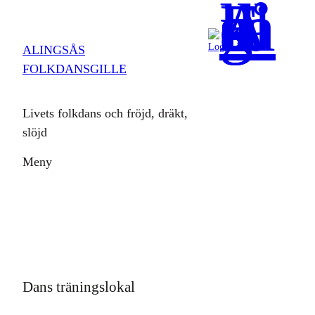
Hoppa
till
Logga in
ALINGSÅS
innehåll
FOLKDANSGILLE
Livets folkdans och fröjd, dräkt,
slöjd
Meny
Dans träningslokal