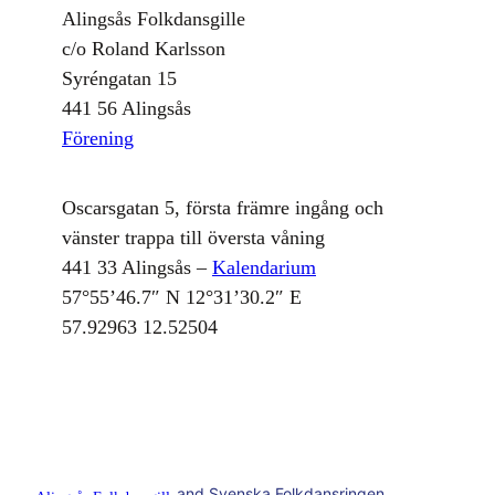
Alingsås Folkdansgille
c/o Roland Karlsson
Syréngatan 15
441 56 Alingsås
Förening
Oscarsgatan 5, första främre ingång och
vänster trappa till översta våning
441 33 Alingsås –
Kalendarium
57°55’46.7″ N 12°31’30.2″ E
57.92963 12.52504
and Svenska Folkdansringen