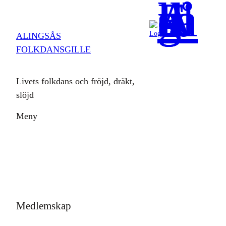
Hoppa
till
Logga in
ALINGSÅS
innehåll
FOLKDANSGILLE
Livets folkdans och fröjd, dräkt,
slöjd
Meny
Medlemskap