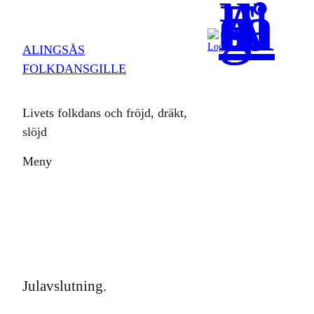
Hoppa
till
Logga in
ALINGSÅS
innehåll
FOLKDANSGILLE
Livets folkdans och fröjd, dräkt,
slöjd
Meny
Julavslutning.