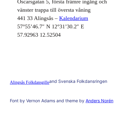
Oscarsgatan 5, första främre ingång och
vänster trappa till översta våning
441 33 Alingsås –
Kalendarium
57°55’46.7″ N 12°31’30.2″ E
57.92963 12.52504
and Svenska Folkdansringen
Alingsås Folkdansgille
Font by Vernon Adams and theme by
Anders Norén