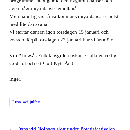
programmet med gamla och nygamla danser och
även några nya danser emellanåt.
Men naturligtvis så välkomnar vi nya dansare, helst
med lite dansvana.
Vi startar dansen igen torsdagen 15 januari och
veckan därpå torsdagen 22 januari har vi årsmöte.
Vi i Alingsås Folkdansgille önskar Er alla en riktigt
God Jul och ett Gott Nytt År !
Inger.
Lusse och julfest
←
Dans vid Nolhaga slott under Potatisfestivalen