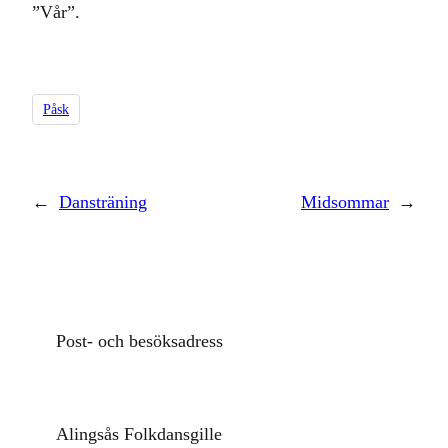
”Vår”.
Påsk
←
Dansträning
Midsommar
→
Post- och besöksadress
Alingsås Folkdansgille