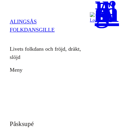
Hoppa
till
Logga in
ALINGSÅS
innehåll
FOLKDANSGILLE
Livets folkdans och fröjd, dräkt,
slöjd
Meny
Påsksupé