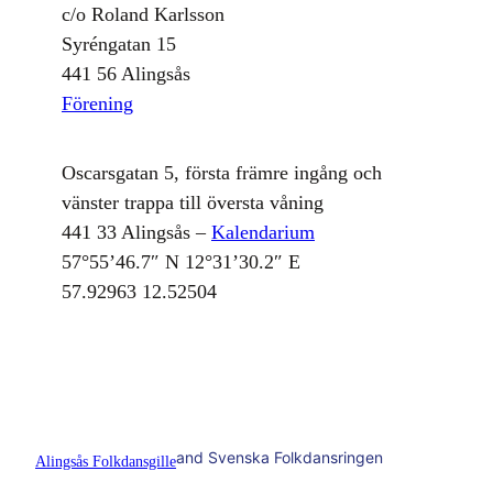
c/o Roland Karlsson
Syréngatan 15
441 56 Alingsås
Förening
Oscarsgatan 5, första främre ingång och
vänster trappa till översta våning
441 33 Alingsås –
Kalendarium
57°55’46.7″ N 12°31’30.2″ E
57.92963 12.52504
and Svenska Folkdansringen
Alingsås Folkdansgille