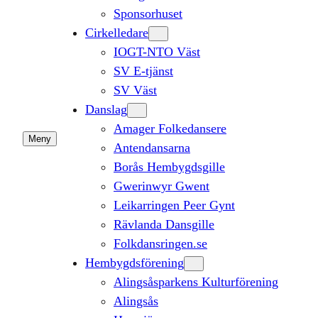
Sponsorhuset
Cirkelledare
IOGT-NTO Väst
SV E-tjänst
SV Väst
Danslag
Amager Folkedansere
Meny
Antendansarna
Borås Hembygdsgille
Gwerinwyr Gwent
Leikarringen Peer Gynt
Rävlanda Dansgille
Folkdansringen.se
Hembygdsförening
Alingsåsparkens Kulturförening
Alingsås