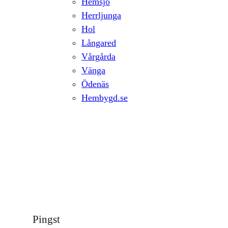
Hemsjö
Herrljunga
Hol
Långared
Vårgårda
Vänga
Ödenäs
Hembygd.se
Pingst