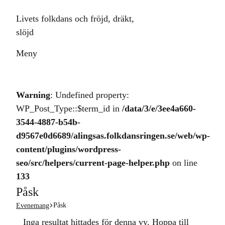
Livets folkdans och fröjd, dräkt,
slöjd
Meny
Warning
: Undefined property:
WP_Post_Type::$term_id in
/data/3/e/3ee4a660-
3544-4887-b54b-
d9567e0d6689/alingsas.folkdansringen.se/web/wp-
content/plugins/wordpress-
seo/src/helpers/current-page-helper.php
on line
133
Påsk
Påsk
Evenemang
Evenemang
Inga resultat hittades för denna vy. Hoppa till