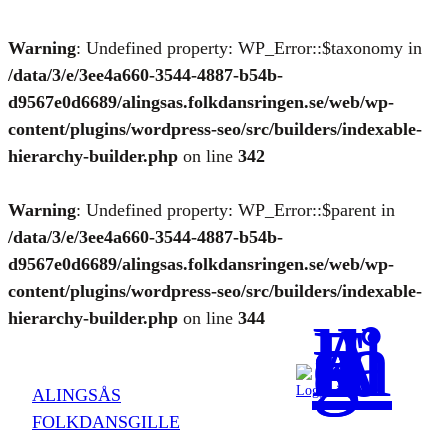
Warning
: Undefined property: WP_Error::$taxonomy in
/data/3/e/3ee4a660-3544-4887-b54b-
d9567e0d6689/alingsas.folkdansringen.se/web/wp-
content/plugins/wordpress-seo/src/builders/indexable-
hierarchy-builder.php
on line
342
Warning
: Undefined property: WP_Error::$parent in
/data/3/e/3ee4a660-3544-4887-b54b-
d9567e0d6689/alingsas.folkdansringen.se/web/wp-
content/plugins/wordpress-seo/src/builders/indexable-
hierarchy-builder.php
on line
344
Logga in
ALINGSÅS
FOLKDANSGILLE